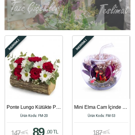
Geri
İleri
İNDİRİMLİ
İNDİRİMLİ
Ponte Lungo Kütükte Papatya ve Güller
Mini Elma Cam İçinde Dev Aşk Teraryum
Ürün Kodu: FM-20
Ürün Kodu: FM-53
89
187
147
,00 TL
,00 TL
,00 TL