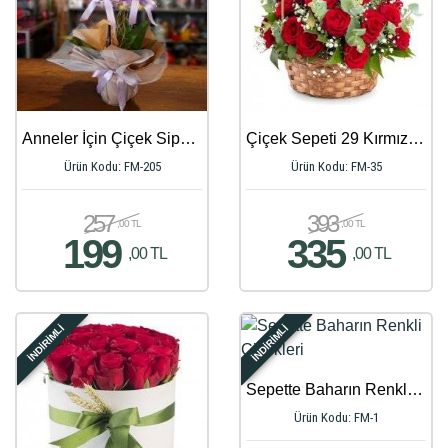
Anneler İçin Çiçek Siparişi - 597
Çiçek Sepeti 29 Kırmızı Gül Aranjmanı
Ürün Kodu: FM-205
Ürün Kodu: FM-35
257
393
,00 TL
,00 TL
199
335
,00 TL
,00 TL
İNDİRİMLİ
İNDİRİMLİ
Sepette Baharın Renkli Çiçekleri
Ürün Kodu: FM-1