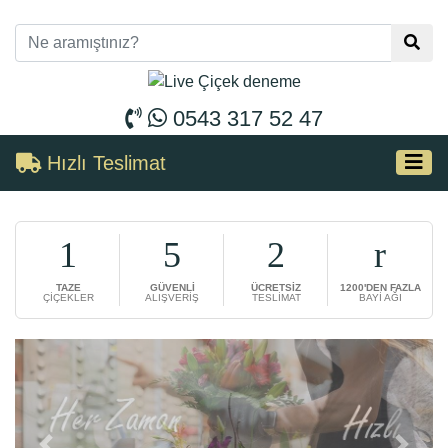
0543 317 52 47
Hızlı Teslimat
TAZE
GÜVENLİ
ÜCRETSİZ
1200'DEN FAZLA
ÇİÇEKLER
ALIŞVERİŞ
TESLİMAT
BAYİ AĞI