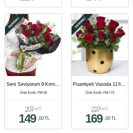
İNDİRİMLİ
İNDİRİMLİ
Seni Seviyorum 9 Kırmızı Gül Buketi
Puantiyeli Vazoda 11'li Kırmızı Gül Aranjmanı
Ürün Kodu: FM-56
Ürün Kodu: FM-172
207
227
,00 TL
,00 TL
149
169
,00 TL
,00 TL