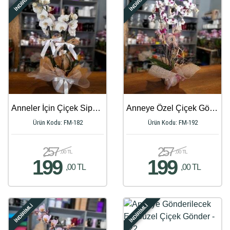
İNDİRİMLİ
İNDİRİMLİ
Anneler İçin Çiçek Siparişi - 458
Anneye Özel Çiçek Gönder - 750
Ürün Kodu: FM-182
Ürün Kodu: FM-192
257
257
,00 TL
,00 TL
199
199
,00 TL
,00 TL
İNDİRİMLİ
İNDİRİMLİ