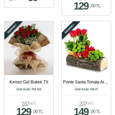
129
,00 TL
İNDİRİMLİ
İNDİRİMLİ
Kırmızı Gül Buketi 7'li
Ponte Santa Trinata Aranjmanı
Ürün Kodu: FM-165
Ürün Kodu: FM-21
187
207
,00 TL
,00 TL
129
149
,00 TL
,00 TL