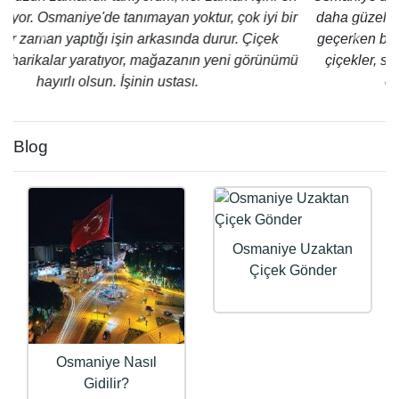
daha güzel geçiyor. Eşimin en çok sevdiği çiçekleri eve
geçerken buradan temin ediyorum. Her zaman tap taze
Geri
İleri
çiçekler, saksı çiçekler ile beni hiçbir zaman mahçup
etmedi. Kendisi işinde çok iyi biri.
Blog
Osmaniye Uzaktan
Çiçek Gönder
Osmaniye Nasıl
Gidilir?