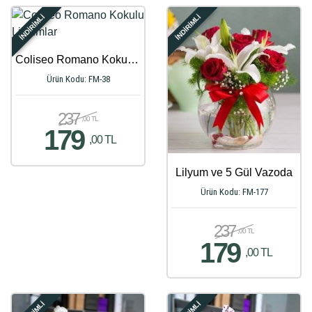
İNDİRİMLİ
İNDİRİMLİ
Coliseo Romano Kokulu Lilyumlar
Ürün Kodu: FM-38
237
,00 TL
179
,00 TL
Lilyum ve 5 Gül Vazoda
Ürün Kodu: FM-177
237
,00 TL
179
,00 TL