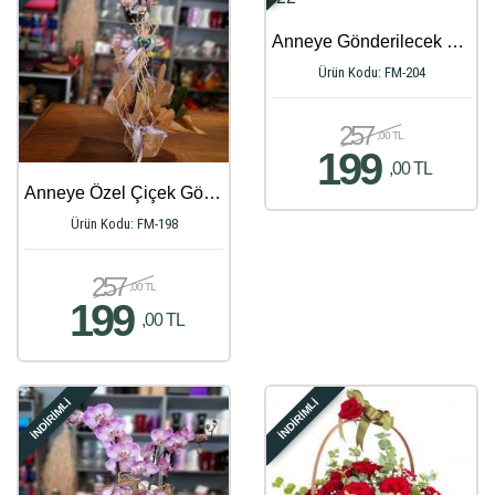
Anneye Gönderilecek En Güzel Çiçek Gönder - 122
Ürün Kodu: FM-204
257
,00 TL
199
,00 TL
Anneye Özel Çiçek Gönder - 969
Ürün Kodu: FM-198
257
,00 TL
199
,00 TL
İNDİRİMLİ
İNDİRİMLİ