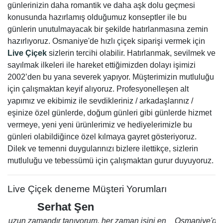
günlerinizin daha romantik ve daha aşk dolu geçmesi
konusunda hazırlamış olduğumuz konseptler ile bu
günlerin unutulmayacak bir şekilde hatırlanmasına zemin
hazırlıyoruz. Osmaniye'de hızlı çiçek siparişi vermek için
Live Çiçek
sizlerin tercihi olabilir. Hatırlanmak, sevilmek ve
sayılmak ilkeleri ile hareket ettiğimizden dolayı işimizi
2002’den bu yana severek yapıyor. Müşterimizin mutluluğu
için çalışmaktan keyif alıyoruz. Profesyonelleşen alt
yapımız ve ekibimiz ile sevdikleriniz / arkadaşlarınız /
eşinize özel günlerde, doğum günleri gibi günlerde hizmet
vermeye, yeni yeni ürünlerimiz ve hediyelerimizle bu
günleri olabildiğince özel kılmaya gayret gösteriyoruz.
Dilek ve temenni duygularınızı bizlere ilettikçe, sizlerin
mutluluğu ve tebessümü için çalışmaktan gurur duyuyoruz.
Live Çiçek deneme Müşteri Yorumları
Burhan Kal
Osmaniye'de en özel günlerimiz Mutlu abimiz sayesinde