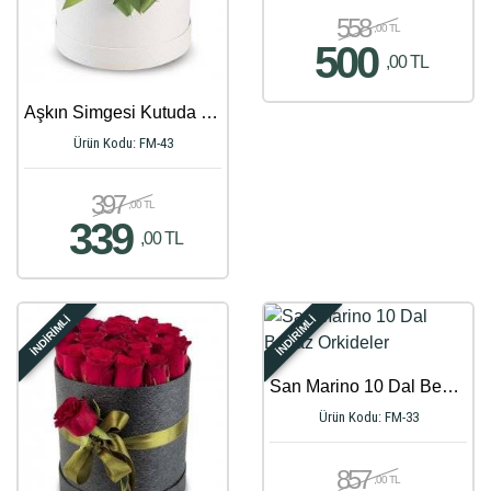
558
,00 TL
500
,00 TL
Aşkın Simgesi Kutuda 20 Güller
Ürün Kodu: FM-43
397
,00 TL
339
,00 TL
İNDİRİMLİ
İNDİRİMLİ
San Marino 10 Dal Beyaz Orkideler
Ürün Kodu: FM-33
857
,00 TL