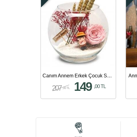
Canım Annem Erkek Çocuk Solmayan Gül
Anne
149
207
,00 TL
,00 TL