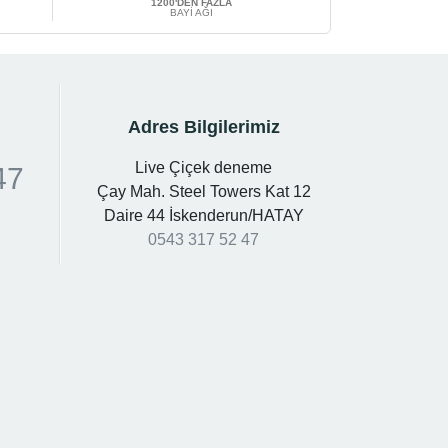
1200'DEN FAZLA
BAYİ AĞI
Adres Bilgilerimiz
Live Çiçek deneme
47
Çay Mah. Steel Towers Kat 12
Daire 44 İskenderun/HATAY
0543 317 52 47