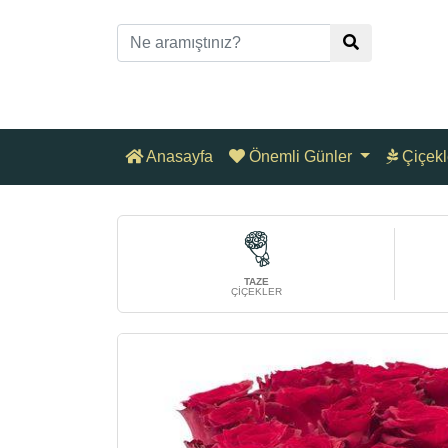
Anasayfa
Önemli Günler
Çiçekl
TAZE
ÇİÇEKLER