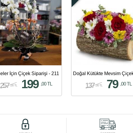
ler İçin Çiçek Siparişi - 211
199
79
257
137
,00 TL
,00 TL
,00 TL
,00 TL