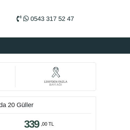
0543 317 52 47
1200'DEN FAZLA
BAYİ AĞI
da 20 Güller
339
,00 TL