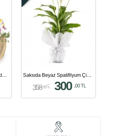
Doğal Kütükte Mevsim Çiçekleri Aranjmanı
Saksıda Beyaz Spatifilyum Çiçeği
300
358
,00 TL
,00 TL