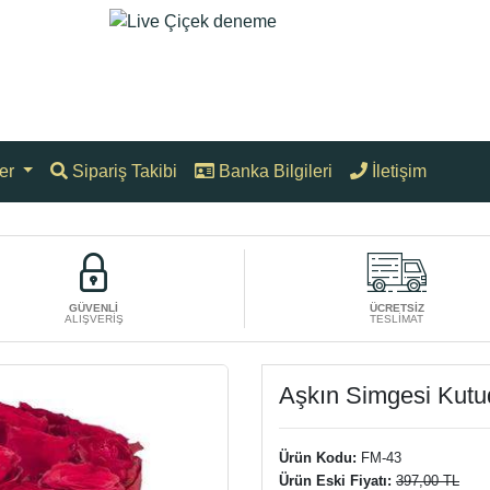
er
Sipariş Takibi
Banka Bilgileri
İletişim
GÜVENLİ
ÜCRETSİZ
ALIŞVERİŞ
TESLİMAT
Aşkın Simgesi Kutu
Ürün Kodu:
FM-43
Ürün Eski Fiyatı:
397,00 TL