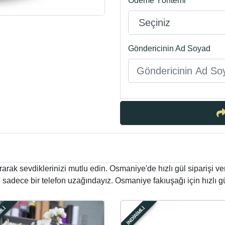
Ödeme Yöntemi
Göndericinin Ad Soyad
ak sevdiklerinizi mutlu edin. Osmaniye'de hızlı gül siparişi verm
 sadece bir telefon uzağındayız. Osmaniye fakıuşağı için hızlı gül 
MLİ
İNDİRİMLİ