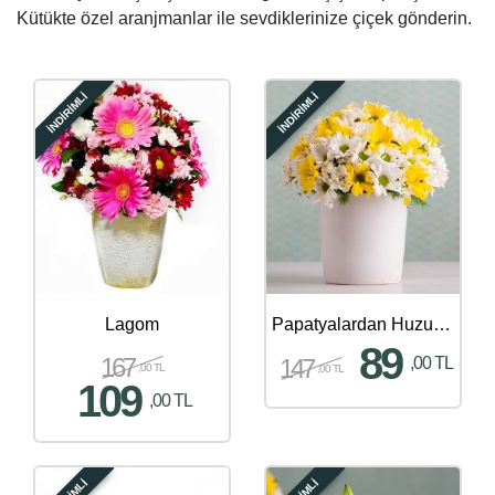
Kütükte özel aranjmanlar ile sevdiklerinize çiçek gönderin.
İNDİRİMLİ
İNDİRİMLİ
Lagom
Papatyalardan Huzur Aranjmanı
89
167
147
,00 TL
,00 TL
,00 TL
109
,00 TL