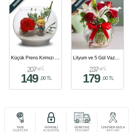
İNDİRİMLİ
İNDİRİMLİ
Küçük Prens Kırmızı Solmayan Gül Aranjmanı
Lilyum ve 5 Gül Vazoda
207
237
,00 TL
,00 TL
149
179
,00 TL
,00 TL
TAZE
GÜVENLİ
ÜCRETSİZ
1200'DEN FAZLA
ÇİÇEKLER
ALIŞVERİŞ
TESLİMAT
BAYİ AĞI