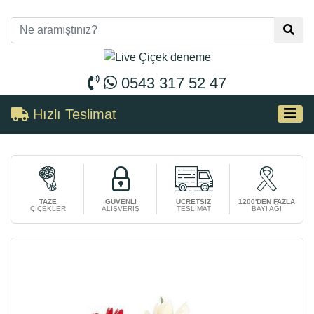
0543 317 52 47
Hızlı Teslimat
TAZE
GÜVENLİ
ÜCRETSİZ
1200'DEN FAZLA
ÇİÇEKLER
ALIŞVERİŞ
TESLİMAT
BAYİ AĞI